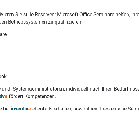
tivieren Sie stille Reserven: Microsoft Office-Seminare helfen, Ih
den Betriebssystemen zu qualifizieren.
are:
ook
ene und Systemadministratoren, individuell nach Ihren Bedürfni
tiv
e
fördert Kompetenzen.
e bei
inventiv
e
ebenfalls erhalten, sowohl rein theoretische Sem