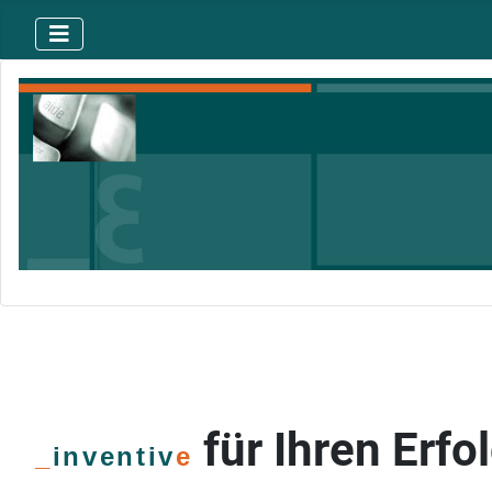
für Ihren Erfo
_
inventiv
e