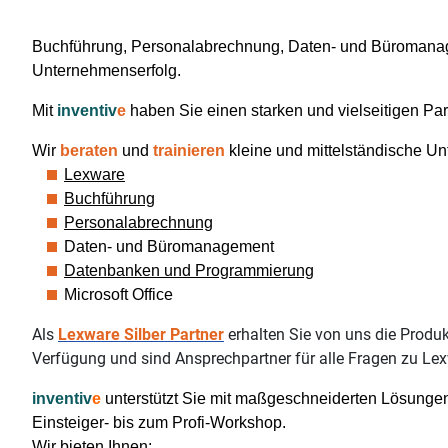
Buchführung, Personalabrechnung, Daten- und Büromanage
Unternehmenserfolg.
Mit
inventiv
e
haben Sie einen starken und vielseitigen Pa
Wir
beraten
und
trainieren
kleine und mittelständische U
Lexware
Buchführung
Personalabrechnung
Daten- und Büromanagement
Datenbanken und Programmierung
Microsoft Office
Als
Lexware Silber Partner
erhalten Sie von uns die Produ
Verfügung und sind Ansprechpartner für alle Fragen zu Le
inventiv
e
unterstützt Sie mit maßgeschneiderten Lösungen
Einsteiger- bis zum Profi-Workshop.
Wir bieten Ihnen: